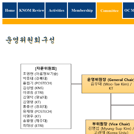
Home
KNOM Review
Activities
Membership
OC M
Committee